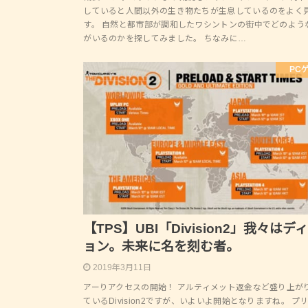
していると人間以外の生き物たちが生息しているのをよく
す。 自然と都市部が調和したワシントンの街中でどのよう
がいるのかを探してみました。 ちなみに…
PC
【TPS】UBI「Division2」我々はデ
ョン。未来に名を刻む者。
2019年3月11日
アーりアクセスの開始！ アルティメット返金など盛り上が
ているDivision2ですが、いよいよ開始となりますね。 プ