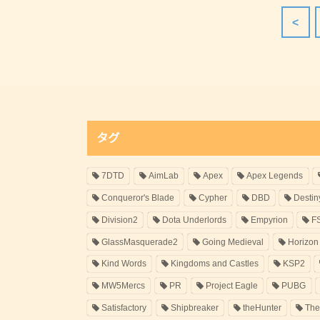
<
タグ
7DTD
AimLab
Apex
Apex Legends
Conqueror's Blade
Cypher
DBD
Destin
Division2
Dota Underlords
Empyrion
F
GlassMasquerade2
Going Medieval
Horizon
Kind Words
Kingdoms and Castles
KSP2
MW5Mercs
PR
Project Eagle
PUBG
Satisfactory
Shipbreaker
theHunter
The