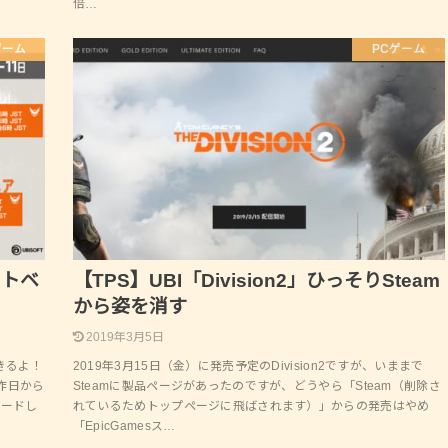
倍…
ゲーム
PCゲーム
ートベ
【TPS】UBI「Division2」ひっそりSteam
！
から姿を消す
2019年3月5日
できるよ！
2019年3月15日（金）に発売予定のDivision2ですが、いままで
昨日から
Steamに製品ページがあったのですが、どうやら「Steam（削除さ
ロードし
れているためトップページに飛ばされます）」からの発売はやめ
「EpicGamesス…