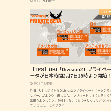
います。PSPlusが…
PC
【TPS】UBI「Division2」プライベ
ータが日本時間2月7日18時より開始
2019年3月5日
昨日、UBIのほうからDivision2のプライベートベータが
とメールがようやく来ました。 プリロードのほうも同じく
出来るようになり、40GBぐらいのものをせっせとダウン
ていました。 このプライ…