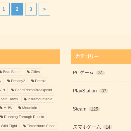
1
2
3
>
カテゴリー
Beat Saber
Cities
PCゲーム
31
y
Destiny2
Detroit
S19
GhostReconBreakpoint
PlayStation
37
 Zero Dawn
Insurmountable
MHW
Mountain
Steam
125
Running Through Russia
 Wild Eight
Timberborn Close
スマホゲーム
14