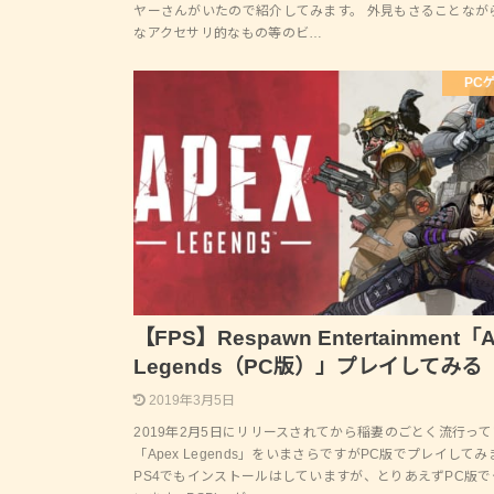
ヤーさんがいたので紹介してみます。 外見もさることなが
なアクセサリ的なもの等のビ…
PC
【FPS】Respawn Entertainment「
Legends（PC版）」プレイしてみる
2019年3月5日
2019年2月5日にリリースされてから稲妻のごとく流行って
「Apex Legends」をいまさらですがPC版でプレイして
PS4でもインストールはしていますが、とりあえずPC版で