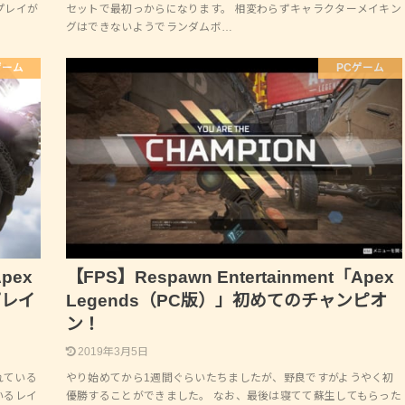
プレイが
セットで最初っからになります。 相変わらずキャラクターメイキン
グはできないようでランダムボ…
ゲーム
PCゲーム
Apex
【FPS】Respawn Entertainment「Apex
プレイ
Legends（PC版）」初めてのチャンピオ
ン！
2019年3月5日
われている
やり始めてから1週間ぐらいたちましたが、野良ですがようやく初
いるレイ
優勝することができました。 なお、最後は寝てて蘇生してもらった