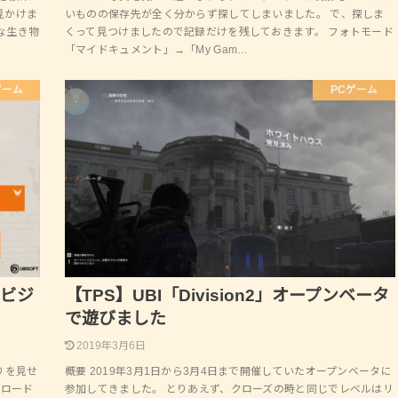
見かけま
いものの保存先が全く分からず探してしまいました。 で、探しま
な生き物
くって見つけましたので記録だけを残しておきます。 フォトモード
「マイドキュメント」→「My Gam…
ゲーム
PCゲーム
ィビジ
【TPS】UBI「Division2」オープンベータ
で遊びました
2019年3月6日
りを見せ
概要 2019年3月1日から3月4日まで開催していたオープンベータに
リロード
参加してきました。 とりあえず、クローズの時と同じでレベルはリ