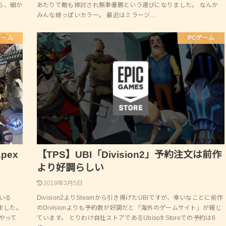
ら、細か
あたりで敵も掃討され無事優勝という運びになりました。 なんか
みんな緑っぽいカラー。 最近はミラージ…
ゲーム
PCゲーム
Apex
【TPS】UBI「Division2」予約注文は前作
より好調らしい
2019年3月5日
いる
Division2よりSteamから引き揚げたUBIですが、幸いなことに前作
みました。
のDivisionよりも予約数が好調だと「海外のゲームサイト」が報じ
やって
ています。 とりわけ自社ストアであるUbisoft Storeでの予約は6