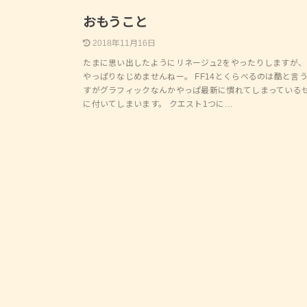
PC
おもうこと
2018年11月16日
たまに思い出したようにリネージュ2をやったりしますが、
やっぱりなじめませんねー。 FF14とくらべるのは酷と言
すがグラフィックなんかやっぱ最新に慣れてしまっている
に付いてしまいます。 クエスト1つに…