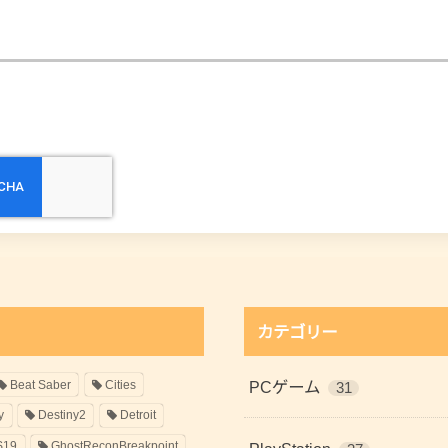
カテゴリー
Beat Saber
Cities
PCゲーム
31
y
Destiny2
Detroit
S19
GhostReconBreakpoint