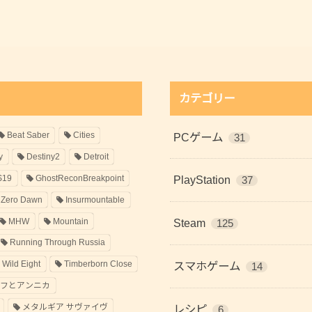
カテゴリー
Beat Saber
Cities
PCゲーム
31
y
Destiny2
Detroit
S19
GhostReconBreakpoint
PlayStation
37
 Zero Dawn
Insurmountable
MHW
Mountain
Steam
125
Running Through Russia
 Wild Eight
Timberborn Close
スマホゲーム
14
ラフとアンニカ
メタルギア サヴァイヴ
レシピ
6