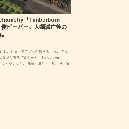
hanistry「Timberborn
mo」僕ビーバー。人類滅亡後の
れ。
滅亡し、世界中で干ばつが起きる世界。 そん
り待ちを作るゲーム「Timberborn
プレイしてみました。 名前の通りデモ版です。名
a…