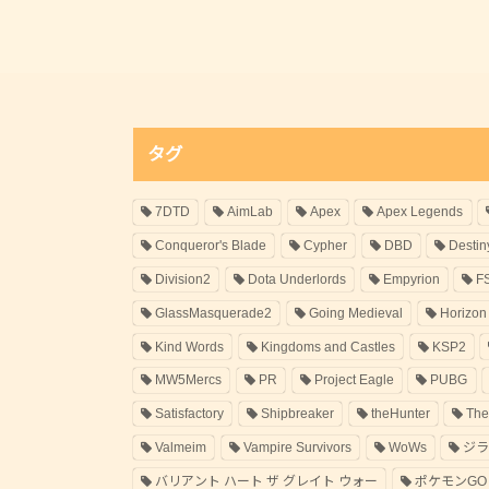
タグ
7DTD
AimLab
Apex
Apex Legends
Conqueror's Blade
Cypher
DBD
Destin
Division2
Dota Underlords
Empyrion
F
GlassMasquerade2
Going Medieval
Horizon
Kind Words
Kingdoms and Castles
KSP2
MW5Mercs
PR
Project Eagle
PUBG
Satisfactory
Shipbreaker
theHunter
The
Valmeim
Vampire Survivors
WoWs
ジ
バリアント ハート ザ グレイト ウォー
ポケモンGO