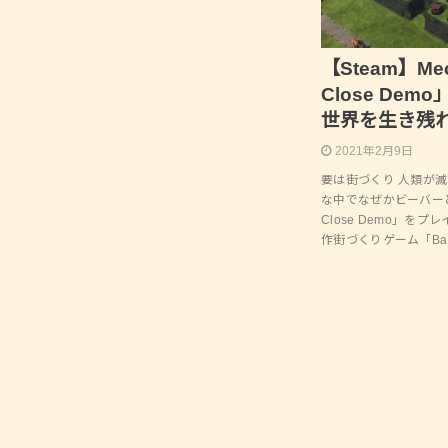
【Steam】Mec
Close De
世界を生き残
2021年2月9日
要は街づくり 人類が
な中でなぜかビーバーとな
Close Demo」を
作街づくりゲーム「B