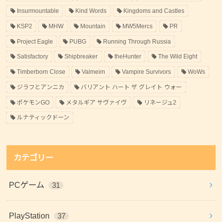
Insurmountable
Kind Words
Kingdoms and Castles
KSP2
MHW
Mountain
MW5Mercs
PR
Project Eagle
PUBG
Running Through Russia
Satisfactory
Shipbreaker
theHunter
The Wild Eight
Timberborn Close
Valmeim
Vampire Survivors
WoWs
ジラフとアンニカ
バリアント ハート ザ グレイト ウォー
ポケモンGO
メタルギア サヴァイヴ
リネージュ2
ルナティックドーン
カテゴリー
PCゲーム
31
PlayStation
37