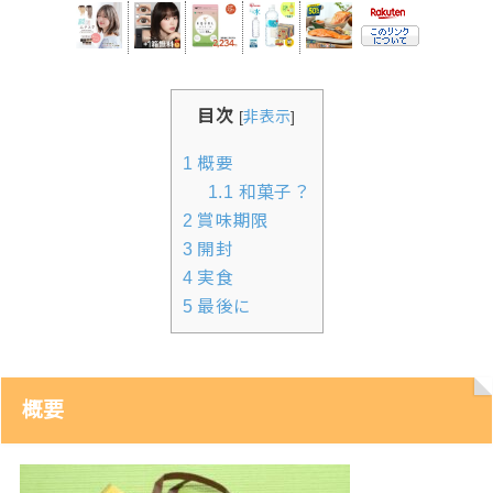
目次
[
非表示
]
1
概要
1.1
和菓子？
2
賞味期限
3
開封
4
実食
5
最後に
概要