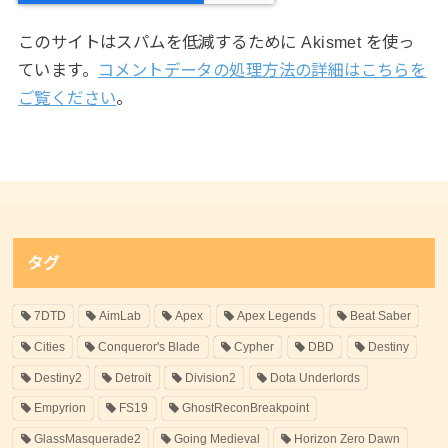
このサイトはスパムを低減するために Akismet を使っ
ています。
コメントデータの処理方法の詳細はこちらを
ご覧ください
。
タグ
7DTD
AimLab
Apex
Apex Legends
Beat Saber
Cities
Conqueror's Blade
Cypher
DBD
Destiny
Destiny2
Detroit
Division2
Dota Underlords
Empyrion
FS19
GhostReconBreakpoint
GlassMasquerade2
Going Medieval
Horizon Zero Dawn