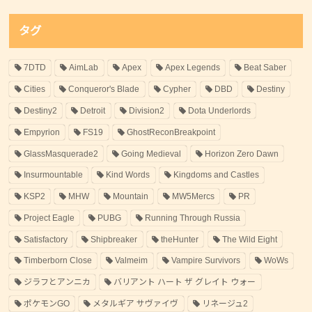
タグ
7DTD
AimLab
Apex
Apex Legends
Beat Saber
Cities
Conqueror's Blade
Cypher
DBD
Destiny
Destiny2
Detroit
Division2
Dota Underlords
Empyrion
FS19
GhostReconBreakpoint
GlassMasquerade2
Going Medieval
Horizon Zero Dawn
Insurmountable
Kind Words
Kingdoms and Castles
KSP2
MHW
Mountain
MW5Mercs
PR
Project Eagle
PUBG
Running Through Russia
Satisfactory
Shipbreaker
theHunter
The Wild Eight
Timberborn Close
Valmeim
Vampire Survivors
WoWs
ジラフとアンニカ
バリアント ハート ザ グレイト ウォー
ポケモンGO
メタルギア サヴァイヴ
リネージュ2