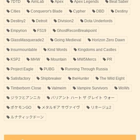
7DTD
AimLab
Apex
Apex Legends
Beat Saber
Cities
Conqueror's Blade
Cypher
DBD
Destiny
Destiny2
Detroit
Division2
Dota Underlords
Empyrion
FS19
GhostReconBreakpoint
GlassMasquerade2
Going Medieval
Horizon Zero Dawn
Insurmountable
Kind Words
Kingdoms and Castles
KSP2
MHW
Mountain
MW5Mercs
PR
Project Eagle
PUBG
Running Through Russia
Satisfactory
Shipbreaker
theHunter
The Wild Eight
Timberborn Close
Valmeim
Vampire Survivors
WoWs
ジラフとアンニカ
バリアント ハート ザ グレイト ウォー
ポケモンGO
メタルギア サヴァイヴ
リネージュ2
ルナティックドーン