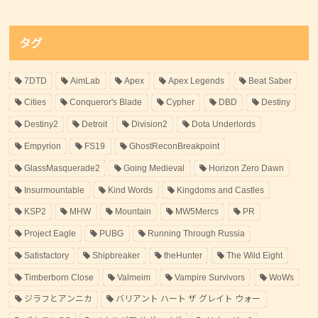
タグ
7DTD
AimLab
Apex
Apex Legends
Beat Saber
Cities
Conqueror's Blade
Cypher
DBD
Destiny
Destiny2
Detroit
Division2
Dota Underlords
Empyrion
FS19
GhostReconBreakpoint
GlassMasquerade2
Going Medieval
Horizon Zero Dawn
Insurmountable
Kind Words
Kingdoms and Castles
KSP2
MHW
Mountain
MW5Mercs
PR
Project Eagle
PUBG
Running Through Russia
Satisfactory
Shipbreaker
theHunter
The Wild Eight
Timberborn Close
Valmeim
Vampire Survivors
WoWs
ジラフとアンニカ
バリアント ハート ザ グレイト ウォー