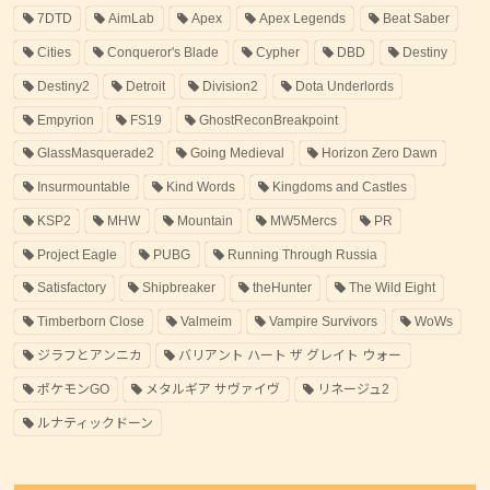
7DTD
AimLab
Apex
Apex Legends
Beat Saber
Cities
Conqueror's Blade
Cypher
DBD
Destiny
Destiny2
Detroit
Division2
Dota Underlords
Empyrion
FS19
GhostReconBreakpoint
GlassMasquerade2
Going Medieval
Horizon Zero Dawn
Insurmountable
Kind Words
Kingdoms and Castles
KSP2
MHW
Mountain
MW5Mercs
PR
Project Eagle
PUBG
Running Through Russia
Satisfactory
Shipbreaker
theHunter
The Wild Eight
Timberborn Close
Valmeim
Vampire Survivors
WoWs
ジラフとアンニカ
バリアント ハート ザ グレイト ウォー
ポケモンGO
メタルギア サヴァイヴ
リネージュ2
ルナティックドーン