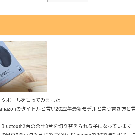
ックボールを買ってみました。
Amazonのタイトルと言い2022年最新モデルと言う書き方
luetooth2台の合計3台を切り替えられる子になっています
M570チックな感じでお値段はAmazonで2023年2月17日に