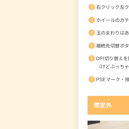
右クリック左
ホイールのカ
玉のまわりは
接続先切替ボ
DPI切り替え
（けどぶっち
PSEマーク・
想定外