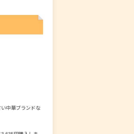
と言い中華ブランドな
。
3,635円購入しま