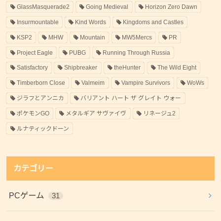
GlassMasquerade2
Going Medieval
Horizon Zero Dawn
Insurmountable
Kind Words
Kingdoms and Castles
KSP2
MHW
Mountain
MW5Mercs
PR
Project Eagle
PUBG
Running Through Russia
Satisfactory
Shipbreaker
theHunter
The Wild Eight
Timberborn Close
Valmeim
Vampire Survivors
WoWs
ジラフとアンニカ
バリアント ハート ザ グレイト ウォー
ポケモンGO
メタルギア サヴァイヴ
リネージュ2
ルナティックドーン
カテゴリー
PCゲーム
31