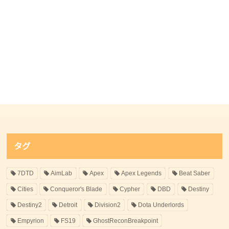
タグ
7DTD
AimLab
Apex
Apex Legends
Beat Saber
Cities
Conqueror's Blade
Cypher
DBD
Destiny
Destiny2
Detroit
Division2
Dota Underlords
Empyrion
FS19
GhostReconBreakpoint