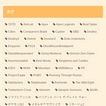
タグ
7DTD
AimLab
Apex
Apex Legends
Beat Saber
Cities
Conqueror's Blade
Cypher
DBD
Destiny
Destiny2
Detroit
Division2
Dota Underlords
Empyrion
FS19
GhostReconBreakpoint
GlassMasquerade2
Going Medieval
Horizon Zero Dawn
Insurmountable
Kind Words
Kingdoms and Castles
KSP2
MHW
Mountain
MW5Mercs
PR
Project Eagle
PUBG
Running Through Russia
Satisfactory
Shipbreaker
theHunter
The Wild Eight
Timberborn Close
Valmeim
Vampire Survivors
WoWs
ジラフとアンニカ
バリアント ハート ザ グレイト ウォー
ポケモンGO
メタルギア サヴァイヴ
リネージュ2