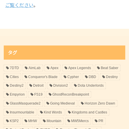
ご覧ください
。
タグ
7DTD
AimLab
Apex
Apex Legends
Beat Saber
Cities
Conqueror's Blade
Cypher
DBD
Destiny
Destiny2
Detroit
Division2
Dota Underlords
Empyrion
FS19
GhostReconBreakpoint
GlassMasquerade2
Going Medieval
Horizon Zero Dawn
Insurmountable
Kind Words
Kingdoms and Castles
KSP2
MHW
Mountain
MW5Mercs
PR