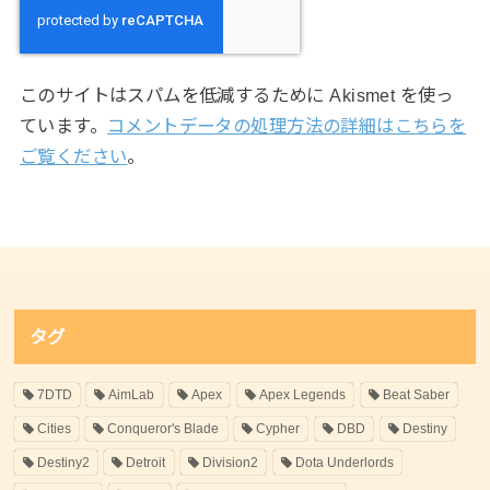
このサイトはスパムを低減するために Akismet を使っ
ています。
コメントデータの処理方法の詳細はこちらを
ご覧ください
。
タグ
7DTD
AimLab
Apex
Apex Legends
Beat Saber
Cities
Conqueror's Blade
Cypher
DBD
Destiny
Destiny2
Detroit
Division2
Dota Underlords