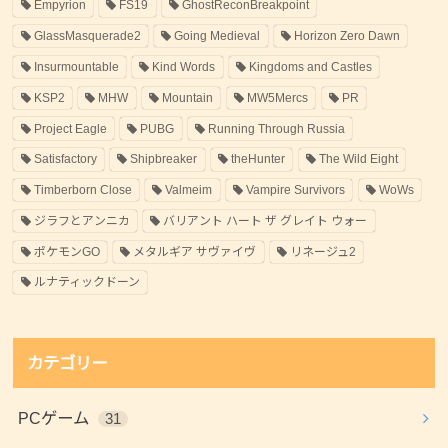
Empyrion
FS19
GhostReconBreakpoint
GlassMasquerade2
Going Medieval
Horizon Zero Dawn
Insurmountable
Kind Words
Kingdoms and Castles
KSP2
MHW
Mountain
MW5Mercs
PR
Project Eagle
PUBG
Running Through Russia
Satisfactory
Shipbreaker
theHunter
The Wild Eight
Timberborn Close
Valmeim
Vampire Survivors
WoWs
ジラフとアンニカ
バリアント ハート ザ グレイト ウォー
ポケモンGO
メタルギア サヴァイヴ
リネージュ2
ルナティックドーン
カテゴリー
PCゲーム
31