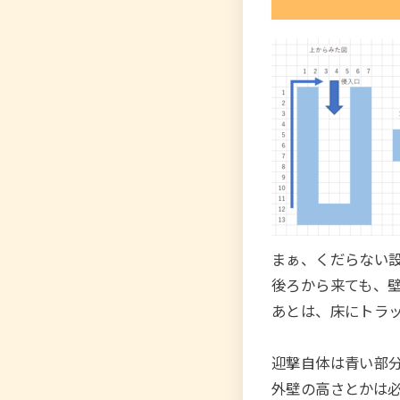
まぁ、くだらない
後ろから来ても、
あとは、床にトラ
迎撃自体は青い部
外壁の高さとかは