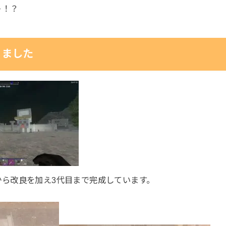
ト！？
りました
から改良を加え3代目まで完成しています。