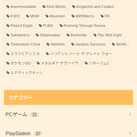
Insurmountable
Kind Words
Kingdoms and Castles
KSP2
MHW
Mountain
MW5Mercs
PR
Project Eagle
PUBG
Running Through Russia
Satisfactory
Shipbreaker
theHunter
The Wild Eight
Timberborn Close
Valmeim
Vampire Survivors
WoWs
ジラフとアンニカ
バリアント ハート ザ グレイト ウォー
ポケモンGO
メタルギア サヴァイヴ
リネージュ2
ルナティックドーン
カテゴリー
PCゲーム
31
PlayStation
37