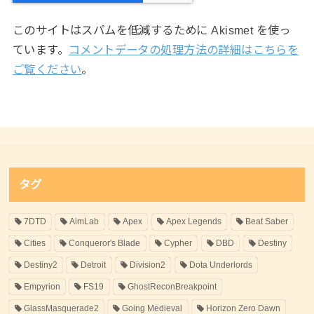
このサイトはスパムを低減するために Akismet を使っ
ています。
コメントデータの処理方法の詳細はこちらを
ご覧ください
。
タグ
7DTD
AimLab
Apex
Apex Legends
Beat Saber
Cities
Conqueror's Blade
Cypher
DBD
Destiny
Destiny2
Detroit
Division2
Dota Underlords
Empyrion
FS19
GhostReconBreakpoint
GlassMasquerade2
Going Medieval
Horizon Zero Dawn