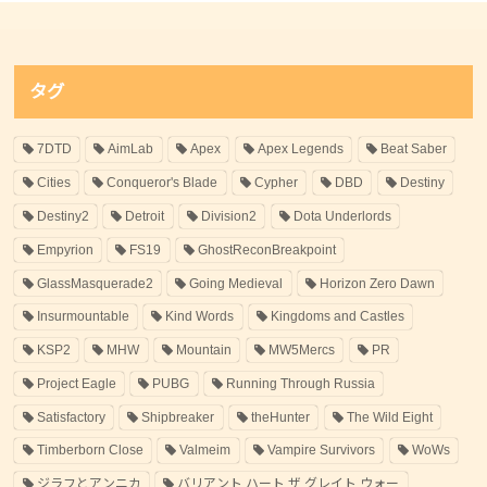
タグ
7DTD
AimLab
Apex
Apex Legends
Beat Saber
Cities
Conqueror's Blade
Cypher
DBD
Destiny
Destiny2
Detroit
Division2
Dota Underlords
Empyrion
FS19
GhostReconBreakpoint
GlassMasquerade2
Going Medieval
Horizon Zero Dawn
Insurmountable
Kind Words
Kingdoms and Castles
KSP2
MHW
Mountain
MW5Mercs
PR
Project Eagle
PUBG
Running Through Russia
Satisfactory
Shipbreaker
theHunter
The Wild Eight
Timberborn Close
Valmeim
Vampire Survivors
WoWs
ジラフとアンニカ
バリアント ハート ザ グレイト ウォー