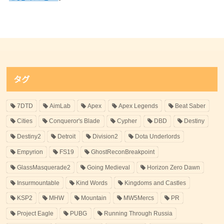
タグ
7DTD
AimLab
Apex
Apex Legends
Beat Saber
Cities
Conqueror's Blade
Cypher
DBD
Destiny
Destiny2
Detroit
Division2
Dota Underlords
Empyrion
FS19
GhostReconBreakpoint
GlassMasquerade2
Going Medieval
Horizon Zero Dawn
Insurmountable
Kind Words
Kingdoms and Castles
KSP2
MHW
Mountain
MW5Mercs
PR
Project Eagle
PUBG
Running Through Russia