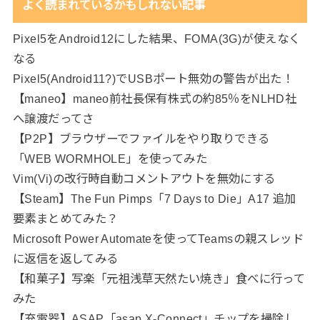
よく読まれているかもしれない記事
Pixel5をAndroid12にした結果、FOMA(3G)が使えなく
なる
Pixel5(Android11?)でUSBポート無効の警告が出た！
【maneo】maneo前社長保有株式の約85％をNLHD社
へ譲渡だってさ
【P2P】ブラウザーでファイルをやり取りできる
「WEB WORMHOLE」を使ってみた
Vim(Vi)の改行時自動コメントアウトを無効にする
【Steam】The Fun Pimps「7 Days to Die」A17 追加
要素まとめてみた？
Microsoft Power Automateを使ってTeamsの親スレッド
に返信を返してみる
【和菓子】写楽「元祖浅草天然たい焼き」食べに行って
みた
【充電器】ASAP「asap X-Connect」チップを掃除し