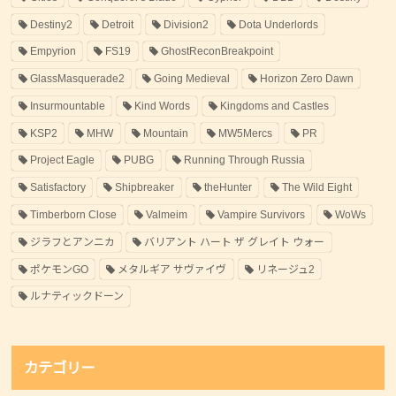
Destiny2
Detroit
Division2
Dota Underlords
Empyrion
FS19
GhostReconBreakpoint
GlassMasquerade2
Going Medieval
Horizon Zero Dawn
Insurmountable
Kind Words
Kingdoms and Castles
KSP2
MHW
Mountain
MW5Mercs
PR
Project Eagle
PUBG
Running Through Russia
Satisfactory
Shipbreaker
theHunter
The Wild Eight
Timberborn Close
Valmeim
Vampire Survivors
WoWs
ジラフとアンニカ
バリアント ハート ザ グレイト ウォー
ポケモンGO
メタルギア サヴァイヴ
リネージュ2
ルナティックドーン
カテゴリー