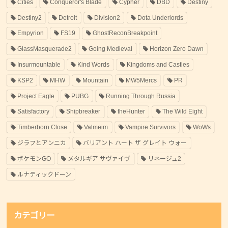
Cities
Conqueror's Blade
Cypher
DBD
Destiny
Destiny2
Detroit
Division2
Dota Underlords
Empyrion
FS19
GhostReconBreakpoint
GlassMasquerade2
Going Medieval
Horizon Zero Dawn
Insurmountable
Kind Words
Kingdoms and Castles
KSP2
MHW
Mountain
MW5Mercs
PR
Project Eagle
PUBG
Running Through Russia
Satisfactory
Shipbreaker
theHunter
The Wild Eight
Timberborn Close
Valmeim
Vampire Survivors
WoWs
ジラフとアンニカ
バリアント ハート ザ グレイト ウォー
ポケモンGO
メタルギア サヴァイヴ
リネージュ2
ルナティックドーン
カテゴリー