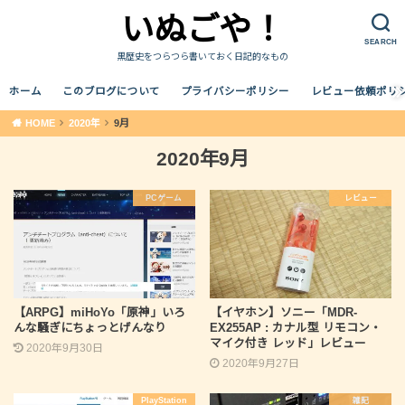
いぬごや！
SEARCH
黒歴史をつらつら書いておく日記的なもの
ホーム
このブログについて
プライバシーポリシー
レビュー依頼ポリ
HOME
2020年
9月
2020年9月
PCゲーム
レビュー
【ARPG】miHoYo「原神」いろ
【イヤホン】ソニー「MDR-
んな騒ぎにちょっとげんなり
EX255AP : カナル型 リモコン・
マイク付き レッド」レビュー
2020年9月30日
2020年9月27日
PlayStation
雑記