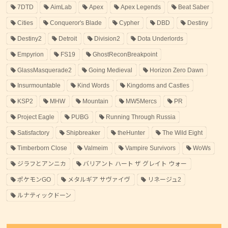
7DTD
AimLab
Apex
Apex Legends
Beat Saber
Cities
Conqueror's Blade
Cypher
DBD
Destiny
Destiny2
Detroit
Division2
Dota Underlords
Empyrion
FS19
GhostReconBreakpoint
GlassMasquerade2
Going Medieval
Horizon Zero Dawn
Insurmountable
Kind Words
Kingdoms and Castles
KSP2
MHW
Mountain
MW5Mercs
PR
Project Eagle
PUBG
Running Through Russia
Satisfactory
Shipbreaker
theHunter
The Wild Eight
Timberborn Close
Valmeim
Vampire Survivors
WoWs
ジラフとアンニカ
バリアント ハート ザ グレイト ウォー
ポケモンGO
メタルギア サヴァイヴ
リネージュ2
ルナティックドーン