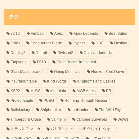
タグ
7DTD
AimLab
Apex
Apex Legends
Beat Saber
Cities
Conqueror's Blade
Cypher
DBD
Destiny
Destiny2
Detroit
Division2
Dota Underlords
Empyrion
FS19
GhostReconBreakpoint
GlassMasquerade2
Going Medieval
Horizon Zero Dawn
Insurmountable
Kind Words
Kingdoms and Castles
KSP2
MHW
Mountain
MW5Mercs
PR
Project Eagle
PUBG
Running Through Russia
Satisfactory
Shipbreaker
theHunter
The Wild Eight
Timberborn Close
Valmeim
Vampire Survivors
WoWs
ジラフとアンニカ
バリアント ハート ザ グレイト ウォー
ポケモンGO
メタルギア サヴァイヴ
リネージュ2