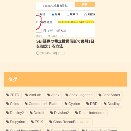
投資
SBI証券の積立投資信託で毎月1日
を指定する方法
2024年3月25日
タグ
7DTD
AimLab
Apex
Apex Legends
Beat Saber
Cities
Conqueror's Blade
Cypher
DBD
Destiny
Destiny2
Detroit
Division2
Dota Underlords
Empyrion
FS19
GhostReconBreakpoint
GlassMasquerade2
Going Medieval
Horizon Zero Dawn