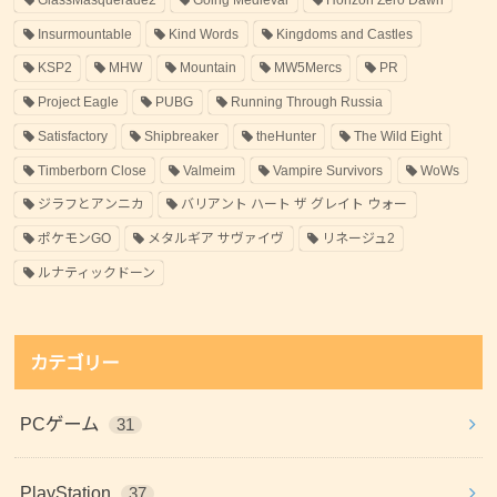
Insurmountable
Kind Words
Kingdoms and Castles
KSP2
MHW
Mountain
MW5Mercs
PR
Project Eagle
PUBG
Running Through Russia
Satisfactory
Shipbreaker
theHunter
The Wild Eight
Timberborn Close
Valmeim
Vampire Survivors
WoWs
ジラフとアンニカ
バリアント ハート ザ グレイト ウォー
ポケモンGO
メタルギア サヴァイヴ
リネージュ2
ルナティックドーン
カテゴリー
PCゲーム
31
PlayStation
37