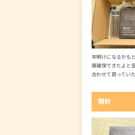
年明けになるかも
庫確保できたよと
合わせて買ってい
開封