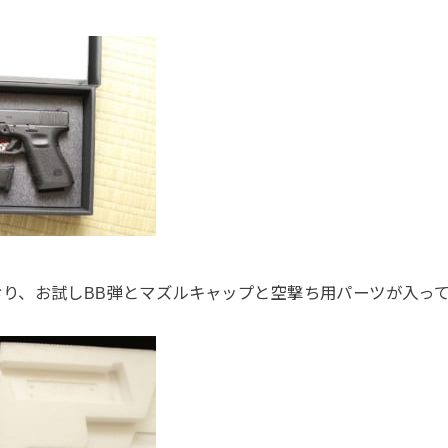
おり、お試しBB弾とマズルキャップと空撃ち用パーツが入っ