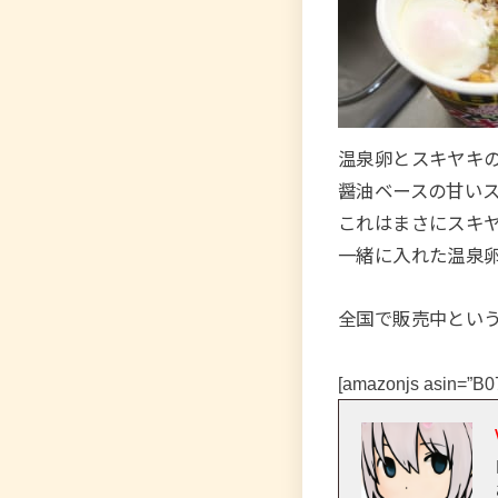
温泉卵とスキヤキ
醤油ベースの甘い
これはまさにスキ
一緒に入れた温泉
全国で販売中とい
[amazonjs asin=