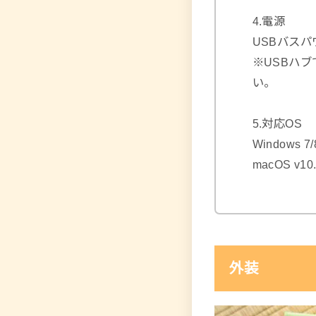
4.電源
USBバスパ
※USBハ
い。
5.対応OS
Windows 7
macOS v10.
外装