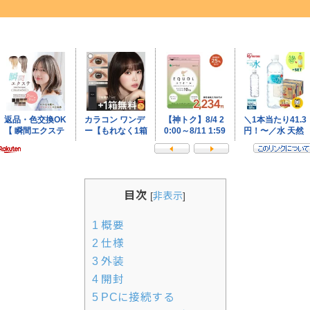
目次
[
非表示
]
1
概要
2
仕様
3
外装
4
開封
5
PCに接続する