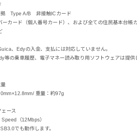
ド
3準拠 Type A/B 非接触ICカード
バーカード（個人番号カード）、および全ての住民基本台帳
ど
 ※Suica、Edyの入金、支払には対応していません。
、Edy等の乗車履歴、電子マネー読み取り用ソフトウェアは提
重量
5.0mm×12.8mm/ 重量：約97g
フェース
ll Speed（12Mbps）
 USB3.0でも動作します。