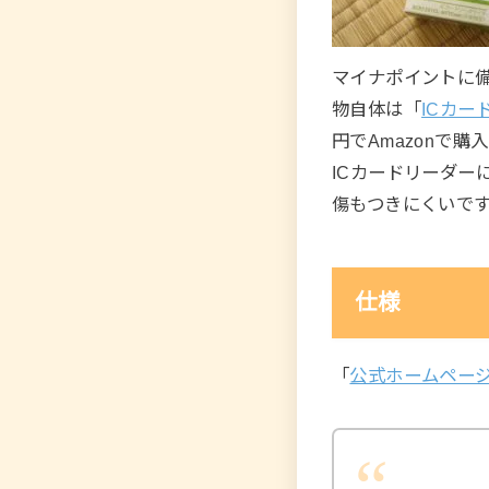
マイナポイントに備
物自体は「
ICカード
円でAmazonで購
ICカードリーダー
傷もつきにくいで
仕様
「
公式ホームペー