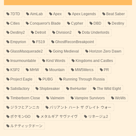
7DTD
AimLab
Apex
Apex Legends
Beat Saber
Cities
Conqueror's Blade
Cypher
DBD
Destiny
Destiny2
Detroit
Division2
Dota Underlords
Empyrion
FS19
GhostReconBreakpoint
GlassMasquerade2
Going Medieval
Horizon Zero Dawn
Insurmountable
Kind Words
Kingdoms and Castles
KSP2
MHW
Mountain
MW5Mercs
PR
Project Eagle
PUBG
Running Through Russia
Satisfactory
Shipbreaker
theHunter
The Wild Eight
Timberborn Close
Valmeim
Vampire Survivors
WoWs
ジラフとアンニカ
バリアント ハート ザ グレイト ウォー
ポケモンGO
メタルギア サヴァイヴ
リネージュ2
ルナティックドーン