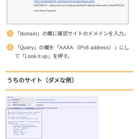
http://www.kloth.net/services/nslookup.php
NSLOOKUP - online web tool to lookup and find IP address information in the DNS (Do
main Name System)
「domain」の欄に確認サイトのドメインを入力。
「Query」の欄を「AAAA（IPv6 address）」にし
て「Look it up」を押す。
うちのサイト（ダメな例）