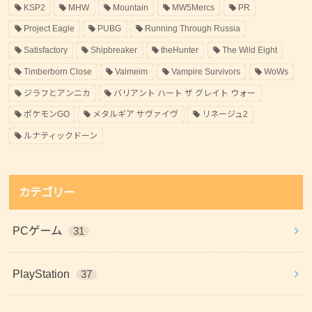
KSP2
MHW
Mountain
MW5Mercs
PR
Project Eagle
PUBG
Running Through Russia
Satisfactory
Shipbreaker
theHunter
The Wild Eight
Timberborn Close
Valmeim
Vampire Survivors
WoWs
ジラフとアンニカ
バリアント ハート ザ グレイト ウォー
ポケモンGO
メタルギア サヴァイヴ
リネージュ2
ルナティックドーン
カテゴリー
PCゲーム
31
PlayStation
37