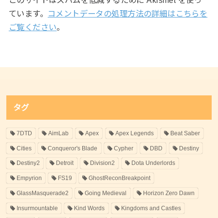
このサイトはスパムを低減するために Akismet を使っ
ています。
コメントデータの処理方法の詳細はこちらを
ご覧ください
。
タグ
7DTD
AimLab
Apex
Apex Legends
Beat Saber
Cities
Conqueror's Blade
Cypher
DBD
Destiny
Destiny2
Detroit
Division2
Dota Underlords
Empyrion
FS19
GhostReconBreakpoint
GlassMasquerade2
Going Medieval
Horizon Zero Dawn
Insurmountable
Kind Words
Kingdoms and Castles