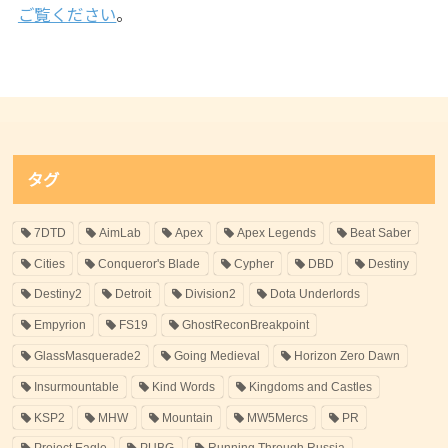
ご覧ください
。
タグ
7DTD
AimLab
Apex
Apex Legends
Beat Saber
Cities
Conqueror's Blade
Cypher
DBD
Destiny
Destiny2
Detroit
Division2
Dota Underlords
Empyrion
FS19
GhostReconBreakpoint
GlassMasquerade2
Going Medieval
Horizon Zero Dawn
Insurmountable
Kind Words
Kingdoms and Castles
KSP2
MHW
Mountain
MW5Mercs
PR