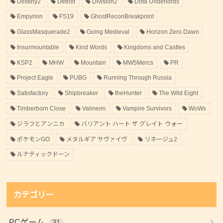
Destiny2
Detroit
Division2
Dota Underlords
Empyrion
FS19
GhostReconBreakpoint
GlassMasquerade2
Going Medieval
Horizon Zero Dawn
Insurmountable
Kind Words
Kingdoms and Castles
KSP2
MHW
Mountain
MW5Mercs
PR
Project Eagle
PUBG
Running Through Russia
Satisfactory
Shipbreaker
theHunter
The Wild Eight
Timberborn Close
Valmeim
Vampire Survivors
WoWs
ジラフとアンニカ
バリアント ハート ザ グレイト ウォー
ポケモンGO
メタルギア サヴァイヴ
リネージュ2
ルナティックドーン
カテゴリー
PCゲーム
31