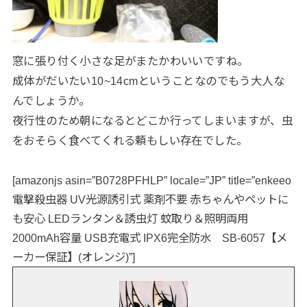
窓に張り付く小さな足がまたかわいいですね。
成体がだいたい10~14cmということなのでもう大人な
んでしょうか。
夜行性のため朝になるとどこか行ってしまいますが、虫
をおそらく食べてくれる頼もしい存在でした。
[amazonjs asin=”B0728PFHLP” locale=”JP” title=”enkeeo
電撃殺虫器 UV光源誘引式 薬剤不要 赤ちゃんやペットに
も安心 LEDランタン＆誘虫灯 蚊取り＆照明両用
2000mAh容量 USB充電式 IPX6完全防水 SB-6057【メ
ーカー保証】(オレンジ)”]