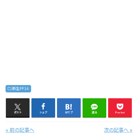
新生FF14
ポスト
シェア
はてブ
送る
Pocket
« 前の記事へ
次の記事へ »