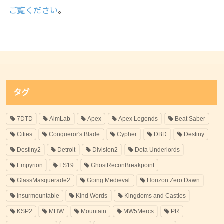
ご覧ください
。
タグ
7DTD
AimLab
Apex
Apex Legends
Beat Saber
Cities
Conqueror's Blade
Cypher
DBD
Destiny
Destiny2
Detroit
Division2
Dota Underlords
Empyrion
FS19
GhostReconBreakpoint
GlassMasquerade2
Going Medieval
Horizon Zero Dawn
Insurmountable
Kind Words
Kingdoms and Castles
KSP2
MHW
Mountain
MW5Mercs
PR