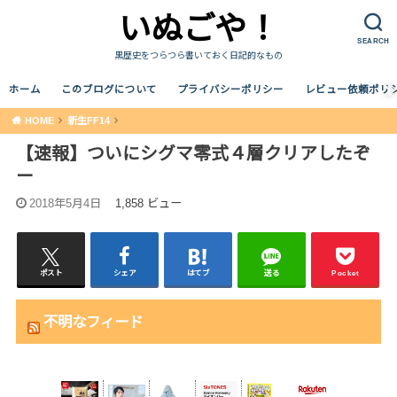
いぬごや！
SEARCH
黒歴史をつらつら書いておく日記的なもの
ホーム
このブログについて
プライバシーポリシー
レビュー依頼ポリ
HOME
新生FF14
【速報】ついにシグマ零式４層クリアしたぞ
ー
2018年5月4日
1,858 ビュー
ポスト
シェア
はてブ
送る
Pocket
不明なフィード