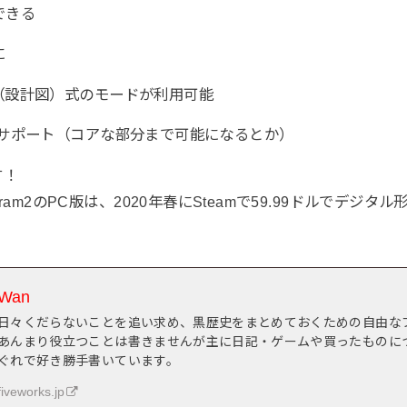
できる
に
（設計図）式のモードが利用可能
るサポート（コアな部分まで可能になるとか）
す！
 Program2のPC版は、2020年春にSteamで59.99ドルでデ
Wan
日々くだらないことを追い求め、黒歴史をまとめておくための自由な
あんまり役立つことは書きませんが主に日記・ゲームや買ったものに
ぐれで好き勝手書いています。
fiveworks.jp