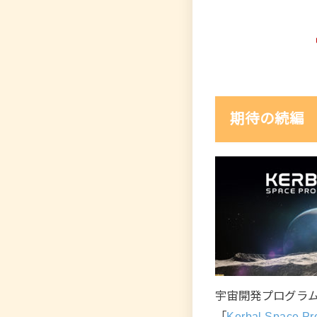
期待の続編
宇宙開発プログラ
「
Kerbal Space P