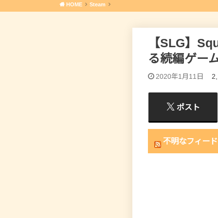
HOME
Steam
【SLG】Squ
る続編ゲー
2020年1月11日
2
ポスト
不明なフィード