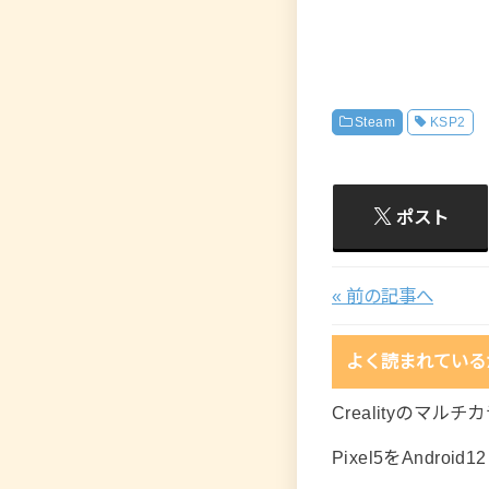
Steam
KSP2
ポスト
« 前の記事へ
よく読まれている
Crealityのマル
Pixel5をAndro