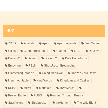
タグ
7DTD
AimLab
Apex
Apex Legends
Beat Saber
Cities
Conqueror's Blade
Cypher
DBD
Destiny
Destiny2
Detroit
Division2
Dota Underlords
Empyrion
FS19
GhostReconBreakpoint
GlassMasquerade2
Going Medieval
Horizon Zero Dawn
Insurmountable
Kind Words
Kingdoms and Castles
KSP2
MHW
Mountain
MW5Mercs
PR
Project Eagle
PUBG
Running Through Russia
Satisfactory
Shipbreaker
theHunter
The Wild Eight