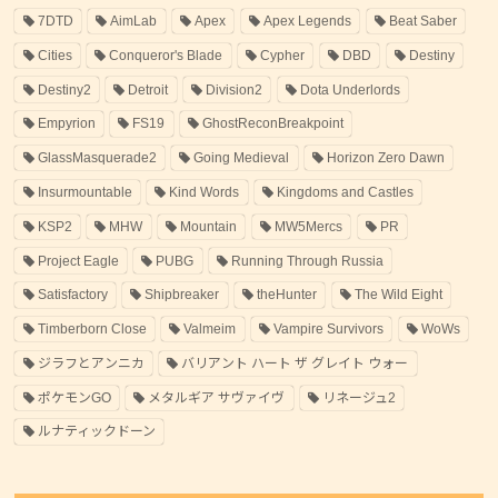
7DTD
AimLab
Apex
Apex Legends
Beat Saber
Cities
Conqueror's Blade
Cypher
DBD
Destiny
Destiny2
Detroit
Division2
Dota Underlords
Empyrion
FS19
GhostReconBreakpoint
GlassMasquerade2
Going Medieval
Horizon Zero Dawn
Insurmountable
Kind Words
Kingdoms and Castles
KSP2
MHW
Mountain
MW5Mercs
PR
Project Eagle
PUBG
Running Through Russia
Satisfactory
Shipbreaker
theHunter
The Wild Eight
Timberborn Close
Valmeim
Vampire Survivors
WoWs
ジラフとアンニカ
バリアント ハート ザ グレイト ウォー
ポケモンGO
メタルギア サヴァイヴ
リネージュ2
ルナティックドーン