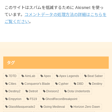
このサイトはスパムを低減するために Akismet を使っ
ています。
コメントデータの処理方法の詳細はこちらを
ご覧ください
。
タグ
7DTD
AimLab
Apex
Apex Legends
Beat Saber
Cities
Conqueror's Blade
Cypher
DBD
Destiny
Destiny2
Detroit
Division2
Dota Underlords
Empyrion
FS19
GhostReconBreakpoint
GlassMasquerade2
Going Medieval
Horizon Zero Dawn