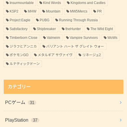
Insurmountable
Kind Words
Kingdoms and Castles
KSP2
MHW
Mountain
MW5Mercs
PR
Project Eagle
PUBG
Running Through Russia
Satisfactory
Shipbreaker
theHunter
The Wild Eight
Timberborn Close
Valmeim
Vampire Survivors
WoWs
ジラフとアンニカ
バリアント ハート ザ グレイト ウォー
ポケモンGO
メタルギア サヴァイヴ
リネージュ2
ルナティックドーン
カテゴリー
PCゲーム
31
PlayStation
37