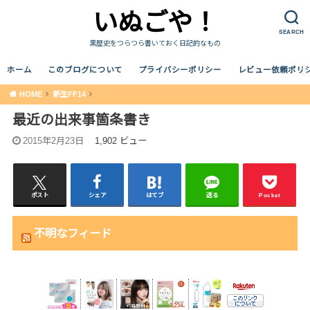
いぬごや！
SEARCH
黒歴史をつらつら書いておく日記的なもの
ホーム
このブログについて
プライバシーポリシー
レビュー依頼ポリ
HOME
新生FF14
最近の出来事箇条書き
2015年2月23日
1,902 ビュー
ポスト
シェア
はてブ
送る
Pocket
不明なフィード