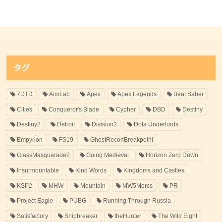
タグ
7DTD
AimLab
Apex
Apex Legends
Beat Saber
Cities
Conqueror's Blade
Cypher
DBD
Destiny
Destiny2
Detroit
Division2
Dota Underlords
Empyrion
FS19
GhostReconBreakpoint
GlassMasquerade2
Going Medieval
Horizon Zero Dawn
Insurmountable
Kind Words
Kingdoms and Castles
KSP2
MHW
Mountain
MW5Mercs
PR
Project Eagle
PUBG
Running Through Russia
Satisfactory
Shipbreaker
theHunter
The Wild Eight