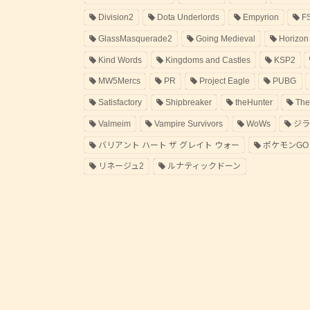
Division2
Dota Underlords
Empyrion
F
GlassMasquerade2
Going Medieval
Horizon
Kind Words
Kingdoms and Castles
KSP2
MW5Mercs
PR
Project Eagle
PUBG
Satisfactory
Shipbreaker
theHunter
The
Valmeim
Vampire Survivors
WoWs
ジ
バリアント ハート ザ グレイト ウォー
ポケモンGO
リネージュ2
ルナティックドーン