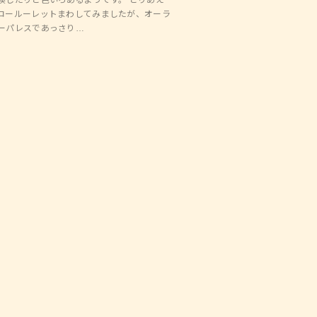
換したりと色いろあるようです。 とりあえ
ロールーレットまわしてみましたが、オーラ
ーパレスであっさり…