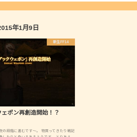
2015年1月9日
新生FF14
ウェポン再創造開始！？
次の段階に進むです～。 物買ってきたり戦記