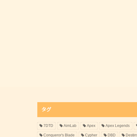
タグ
7DTD
AimLab
Apex
Apex Legends
Conqueror's Blade
Cypher
DBD
Destin