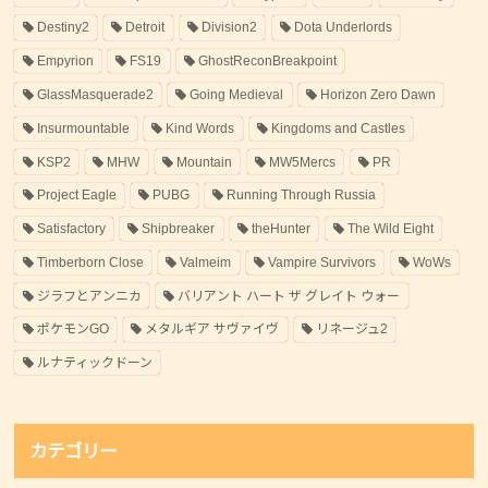
Destiny2
Detroit
Division2
Dota Underlords
Empyrion
FS19
GhostReconBreakpoint
GlassMasquerade2
Going Medieval
Horizon Zero Dawn
Insurmountable
Kind Words
Kingdoms and Castles
KSP2
MHW
Mountain
MW5Mercs
PR
Project Eagle
PUBG
Running Through Russia
Satisfactory
Shipbreaker
theHunter
The Wild Eight
Timberborn Close
Valmeim
Vampire Survivors
WoWs
ジラフとアンニカ
バリアント ハート ザ グレイト ウォー
ポケモンGO
メタルギア サヴァイヴ
リネージュ2
ルナティックドーン
カテゴリー