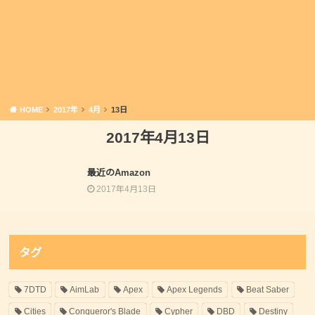
HOME
2017年
4月
13日
2017年4月13日
雑記
最近のAmazon
2017年4月13日
タグ
7DTD
AimLab
Apex
Apex Legends
Beat Saber
Cities
Conqueror's Blade
Cypher
DBD
Destiny