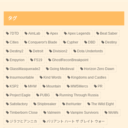
タグ
7DTD
AimLab
Apex
Apex Legends
Beat Saber
Cities
Conqueror's Blade
Cypher
DBD
Destiny
Destiny2
Detroit
Division2
Dota Underlords
Empyrion
FS19
GhostReconBreakpoint
GlassMasquerade2
Going Medieval
Horizon Zero Dawn
Insurmountable
Kind Words
Kingdoms and Castles
KSP2
MHW
Mountain
MW5Mercs
PR
Project Eagle
PUBG
Running Through Russia
Satisfactory
Shipbreaker
theHunter
The Wild Eight
Timberborn Close
Valmeim
Vampire Survivors
WoWs
ジラフとアンニカ
バリアント ハート ザ グレイト ウォー