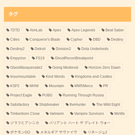
タグ
7DTD
AimLab
Apex
Apex Legends
Beat Saber
Cities
Conqueror's Blade
Cypher
DBD
Destiny
Destiny2
Detroit
Division2
Dota Underlords
Empyrion
FS19
GhostReconBreakpoint
GlassMasquerade2
Going Medieval
Horizon Zero Dawn
Insurmountable
Kind Words
Kingdoms and Castles
KSP2
MHW
Mountain
MW5Mercs
PR
Project Eagle
PUBG
Running Through Russia
Satisfactory
Shipbreaker
theHunter
The Wild Eight
Timberborn Close
Valmeim
Vampire Survivors
WoWs
ジラフとアンニカ
バリアント ハート ザ グレイト ウォー
ポケモンGO
メタルギア サヴァイヴ
リネージュ2