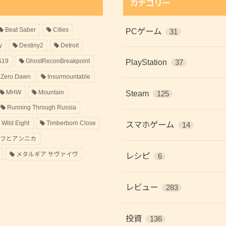
カテゴリー
Beat Saber
Cities
PCゲーム
31
y
Destiny2
Detroit
S19
GhostReconBreakpoint
PlayStation
37
 Zero Dawn
Insurmountable
MHW
Mountain
Steam
125
Running Through Russia
 Wild Eight
Timberborn Close
スマホゲーム
14
ラフとアンニカ
メタルギア サヴァイヴ
レシピ
6
レビュー
283
投資
136