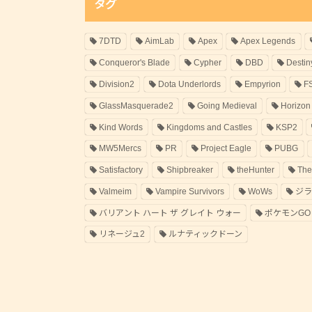
タグ
7DTD
AimLab
Apex
Apex Legends
Conqueror's Blade
Cypher
DBD
Destin
Division2
Dota Underlords
Empyrion
F
GlassMasquerade2
Going Medieval
Horizon
Kind Words
Kingdoms and Castles
KSP2
MW5Mercs
PR
Project Eagle
PUBG
Satisfactory
Shipbreaker
theHunter
The
Valmeim
Vampire Survivors
WoWs
ジ
バリアント ハート ザ グレイト ウォー
ポケモンGO
リネージュ2
ルナティックドーン