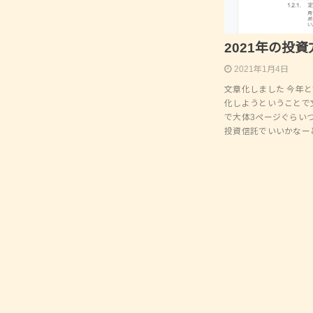
2021年の投
2021年1月4日
文章化しました 今年
化しようということで文
で大体3ページぐらい
投資信託でいいかなー