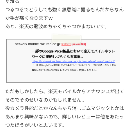
ゃ滑る。
つるつるでどうしても強く無意識に握るもんだからなん
か手が痛くなりますｗ
あと、楽天の電波めちゃくちゃつかまないです。
network.mobile.rakuten.co.jp
5 Users
9 Pockets
一部のGoogle Pixel製品において楽天モバイルネット
ワークに接続しづらくなる事象...
https://network.mobile.rakuten.co.jp/information/news/product/2399/
「一部のGoogle Pixel製品において楽天モバイルネットワークに接続しづらくなる
事象について(2023/07/21)」についてのお知らせ(楽天モバイル)
ただもしかしたら、楽天モバイルからアナウンスが出て
るのでそのせいなのかもしれません…
後カメラ性能だとかなんちゃら消しゴムマジックとかは
あんまり興味がないので、詳しいレビューは他をあたっ
つたほうがいいと思います。