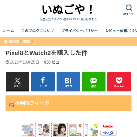
いぬごや！
SEARCH
黒歴史をつらつら書いておく日記的なもの
ホーム
このブログについて
プライバシーポリシー
レビュー依頼ポリ
HOME
雑記
Pixel8とWatch2を購入した件
2023年10月25日
930 ビュー
ポスト
シェア
はてブ
送る
Pocket
不明なフィード