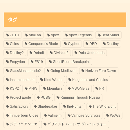
タグ
7DTD
AimLab
Apex
Apex Legends
Beat Saber
Cities
Conqueror's Blade
Cypher
DBD
Destiny
Destiny2
Detroit
Division2
Dota Underlords
Empyrion
FS19
GhostReconBreakpoint
GlassMasquerade2
Going Medieval
Horizon Zero Dawn
Insurmountable
Kind Words
Kingdoms and Castles
KSP2
MHW
Mountain
MW5Mercs
PR
Project Eagle
PUBG
Running Through Russia
Satisfactory
Shipbreaker
theHunter
The Wild Eight
Timberborn Close
Valmeim
Vampire Survivors
WoWs
ジラフとアンニカ
バリアント ハート ザ グレイト ウォー