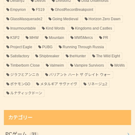
Destiny2
Detroit
Division2
Dota Underlords
Empyrion
FS19
GhostReconBreakpoint
GlassMasquerade2
Going Medieval
Horizon Zero Dawn
Insurmountable
Kind Words
Kingdoms and Castles
KSP2
MHW
Mountain
MW5Mercs
PR
Project Eagle
PUBG
Running Through Russia
Satisfactory
Shipbreaker
theHunter
The Wild Eight
Timberborn Close
Valmeim
Vampire Survivors
WoWs
ジラフとアンニカ
バリアント ハート ザ グレイト ウォー
ポケモンGO
メタルギア サヴァイヴ
リネージュ2
ルナティックドーン
カテゴリー
PCゲーム
31