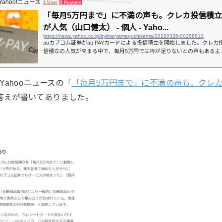
Yahoo!ニュース
1 User
8 Pockets
「毎月5万円まで」に不満の声も。クレカ投信積立
が人気（山口健太） - 個人 - Yaho...
https://news.yahoo.co.jp/byline/yamaguchikenta/20220328-00288813
auカブコム証券がau PAYカードによる投信積立を開始しました。クレカ
信積立の人気が高まる中で、毎月5万円では枠が足りないとの声もあるよ
です。
Yahooニュースの「
「毎月5万円まで」に不満の声も。クレ
答えが書いてありました。