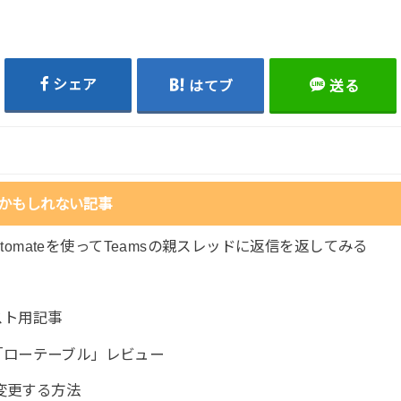
シェア
はてブ
送る
かもしれない記事
wer Automateを使ってTeamsの親スレッドに返信を返してみる
スト用記事
「ローテーブル」レビュー
を変更する方法