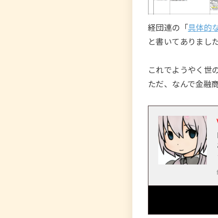
経団連の「
具体的な
と書いてありまし
これでようやく世
ただ、なんで金融