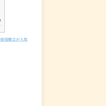
投
う
カ投信積立が人気