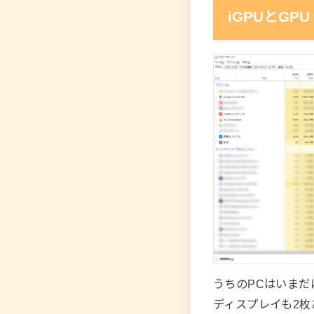
iGPUとGPU
うちのPCはいまだに
ディスプレイも2枚