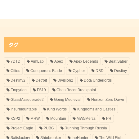
タグ
7DTD
AimLab
Apex
Apex Legends
Beat Saber
Cities
Conqueror's Blade
Cypher
DBD
Destiny
Destiny2
Detroit
Division2
Dota Underlords
Empyrion
FS19
GhostReconBreakpoint
GlassMasquerade2
Going Medieval
Horizon Zero Dawn
Insurmountable
Kind Words
Kingdoms and Castles
KSP2
MHW
Mountain
MW5Mercs
PR
Project Eagle
PUBG
Running Through Russia
Satisfactory
Shipbreaker
theHunter
The Wild Eight