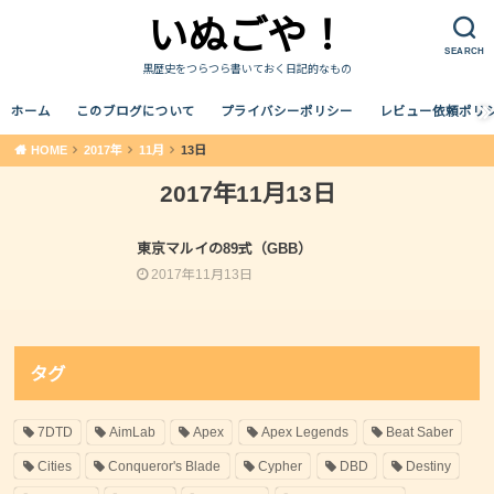
いぬごや！
SEARCH
黒歴史をつらつら書いておく日記的なもの
ホーム
このブログについて
プライバシーポリシー
レビュー依頼ポリ
HOME
2017年
11月
13日
2017年11月13日
雑記
東京マルイの89式（GBB）
2017年11月13日
タグ
7DTD
AimLab
Apex
Apex Legends
Beat Saber
Cities
Conqueror's Blade
Cypher
DBD
Destiny