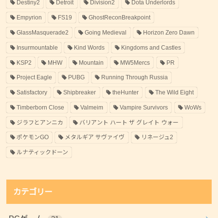
Destiny2
Detroit
Division2
Dota Underlords
Empyrion
FS19
GhostReconBreakpoint
GlassMasquerade2
Going Medieval
Horizon Zero Dawn
Insurmountable
Kind Words
Kingdoms and Castles
KSP2
MHW
Mountain
MW5Mercs
PR
Project Eagle
PUBG
Running Through Russia
Satisfactory
Shipbreaker
theHunter
The Wild Eight
Timberborn Close
Valmeim
Vampire Survivors
WoWs
ジラフとアンニカ
バリアント ハート ザ グレイト ウォー
ポケモンGO
メタルギア サヴァイヴ
リネージュ2
ルナティックドーン
カテゴリー