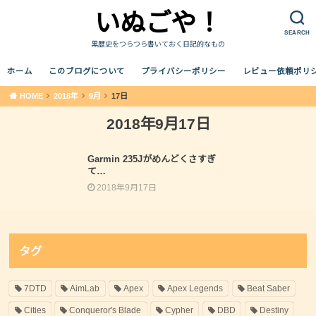
いぬごや！
SEARCH
黒歴史をつらつら書いておく日記的なもの
ホーム
このブログについて
プライバシーポリシー
レビュー依頼ポリ
HOME
2018年
9月
17日
2018年9月17日
雑記
Garmin 235Jがめんどくさすぎ
て…
2018年9月17日
タグ
7DTD
AimLab
Apex
Apex Legends
Beat Saber
Cities
Conqueror's Blade
Cypher
DBD
Destiny