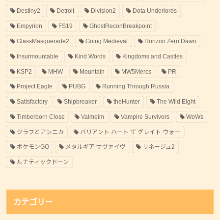
Destiny2
Detroit
Division2
Dota Underlords
Empyrion
FS19
GhostReconBreakpoint
GlassMasquerade2
Going Medieval
Horizon Zero Dawn
Insurmountable
Kind Words
Kingdoms and Castles
KSP2
MHW
Mountain
MW5Mercs
PR
Project Eagle
PUBG
Running Through Russia
Satisfactory
Shipbreaker
theHunter
The Wild Eight
Timberborn Close
Valmeim
Vampire Survivors
WoWs
ジラフとアンニカ
バリアント ハート ザ グレイト ウォー
ポケモンGO
メタルギア サヴァイヴ
リネージュ2
ルナティックドーン
カテゴリー