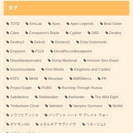
タグ
7DTD
AimLab
Apex
Apex Legends
Beat Saber
Cities
Conqueror's Blade
Cypher
DBD
Destiny
Destiny2
Detroit
Division2
Dota Underlords
Empyrion
FS19
GhostReconBreakpoint
GlassMasquerade2
Going Medieval
Horizon Zero Dawn
Insurmountable
Kind Words
Kingdoms and Castles
KSP2
MHW
Mountain
MW5Mercs
PR
Project Eagle
PUBG
Running Through Russia
Satisfactory
Shipbreaker
theHunter
The Wild Eight
Timberborn Close
Valmeim
Vampire Survivors
WoWs
ジラフとアンニカ
バリアント ハート ザ グレイト ウォー
ポケモンGO
メタルギア サヴァイヴ
リネージュ2