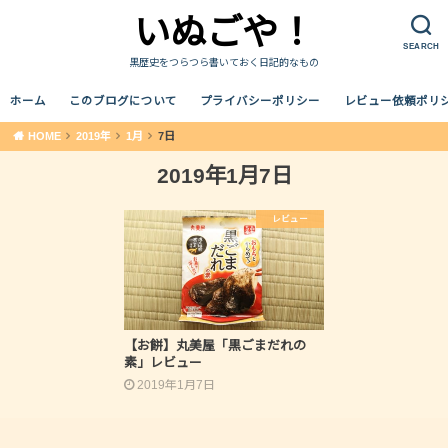
いぬごや！
SEARCH
黒歴史をつらつら書いておく日記的なもの
ホーム
このブログについて
プライバシーポリシー
レビュー依頼ポリ
HOME
2019年
1月
7日
2019年1月7日
レビュー
【お餅】丸美屋「黒ごまだれの
素」レビュー
2019年1月7日