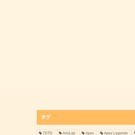
タグ
7DTD
AimLab
Apex
Apex Legends