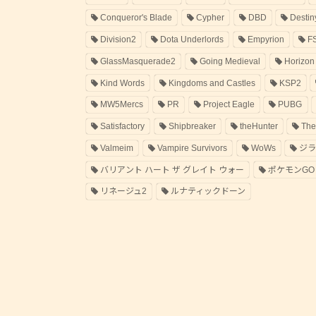
Conqueror's Blade
Cypher
DBD
Destin
Division2
Dota Underlords
Empyrion
F
GlassMasquerade2
Going Medieval
Horizon
Kind Words
Kingdoms and Castles
KSP2
MW5Mercs
PR
Project Eagle
PUBG
Satisfactory
Shipbreaker
theHunter
The
Valmeim
Vampire Survivors
WoWs
ジ
バリアント ハート ザ グレイト ウォー
ポケモンGO
リネージュ2
ルナティックドーン