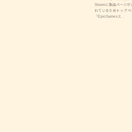
Steamに製品ページ
れているためトップペ
「EpicGamesス…