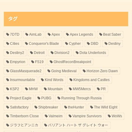
タグ
7DTD
AimLab
Apex
Apex Legends
Beat Saber
Cities
Conqueror's Blade
Cypher
DBD
Destiny
Destiny2
Detroit
Division2
Dota Underlords
Empyrion
FS19
GhostReconBreakpoint
GlassMasquerade2
Going Medieval
Horizon Zero Dawn
Insurmountable
Kind Words
Kingdoms and Castles
KSP2
MHW
Mountain
MW5Mercs
PR
Project Eagle
PUBG
Running Through Russia
Satisfactory
Shipbreaker
theHunter
The Wild Eight
Timberborn Close
Valmeim
Vampire Survivors
WoWs
ジラフとアンニカ
バリアント ハート ザ グレイト ウォー